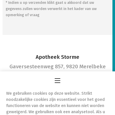
* Indien u op verzenden klikt gaat u akkoord dat uw
gegevens zullen worden verwerkt in het kader van uw
opmerking of vraag
Apotheek Storme
Gaversesteenweg 857,
9820 Merelbeke
We gebruiken cookies op deze website. Strikt
apotheekstorme@gmail.com
- Ondernemingsnummer
noodzakelijke cookies zijn essentieel voor het goed
(BTW nr.) (BE)0881859167
functioneren van de website en kunnen niet worden
Beroepstitel:
Apotheker werkzaam in België
geweigerd. We gebruiken ook een analysetool. Als u