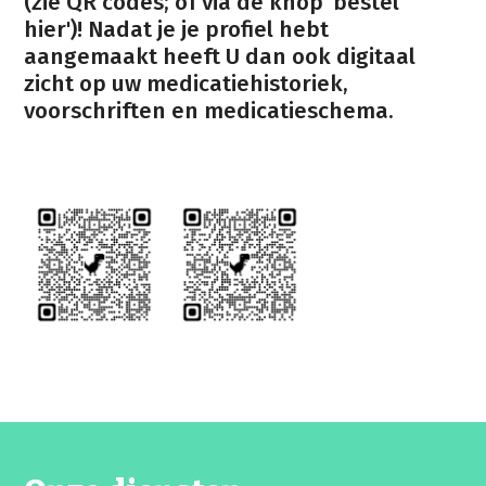
(zie QR codes; of via de knop 'bestel
hier')! Nadat je je profiel hebt
aangemaakt heeft U dan ook digitaal
zicht op uw medicatiehistoriek,